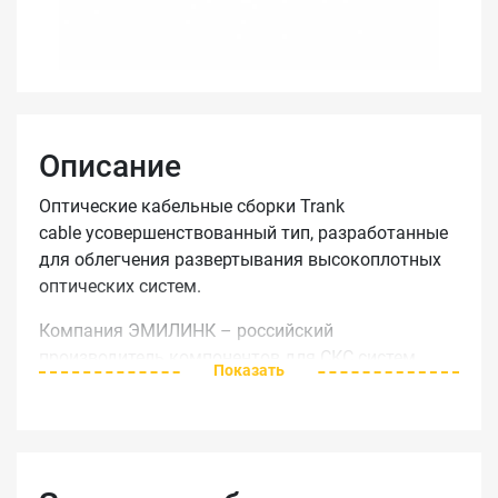
Описание
Оптические кабельные сборки Trank
cable усовершенствованный тип, разработанные
для облегчения развертывания высокоплотных
оптических систем.
Компания ЭМИЛИНК – российский
производитель компонентов для СКС систем
Показать
изготавливает транковые кабельные сборки с
разъемами MTP до 144 волокон. Основная
область их применения это прокладка
магистральных подсистем ЦОД и высокоплотных
структурированных кабельных систем.