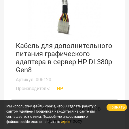
Кабель для дополнительного
питания графического
адаптера в сервер HP DL380p
Gen8
Артикул: 006120
Производитель:
HP
Мы используем файлы cookie, чтобы сделать работу с
Принять
Доступно у 2 поставщиков
сайтом удобнее. Продолжая находиться на сайте, вы
соглашаетесь с этим. Подробную информацию о
Цена по запросу
файлах cookie можно прочитать
здесь
.