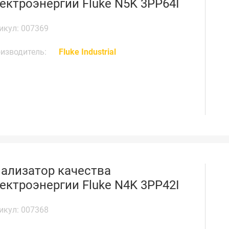
ектроэнергии Fluke N5K 3PP64I
икул: 007369
изводитель:
Fluke Industrial
ализатор качества
ектроэнергии Fluke N4K 3PP42I
икул: 007368