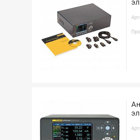
эл
Арт
Про
Ан
эл
Арт