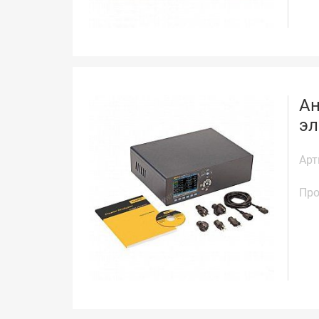
Ан
эл
Арт
Про