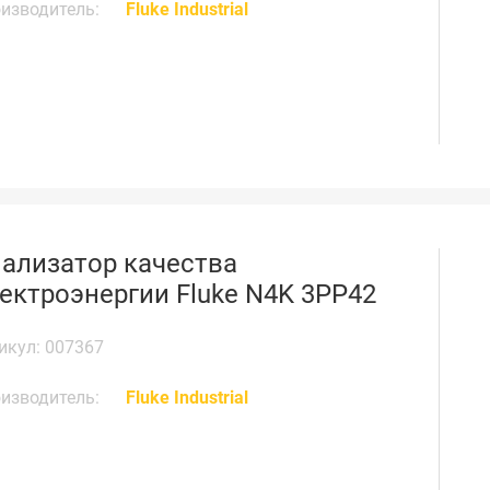
изводитель:
Fluke Industrial
ализатор качества
ектроэнергии Fluke N4K 3PP42
икул: 007367
изводитель:
Fluke Industrial