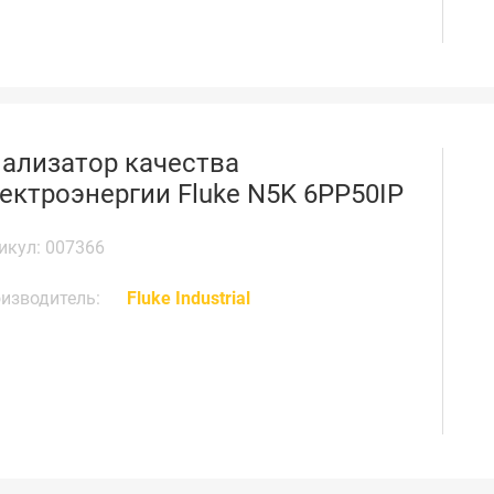
ализатор качества
ектроэнергии Fluke N5K 6PP50IP
икул: 007366
изводитель:
Fluke Industrial