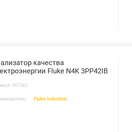
ализатор качества
ектроэнергии Fluke N4K 3PP42IB
икул: 007362
изводитель:
Fluke Industrial