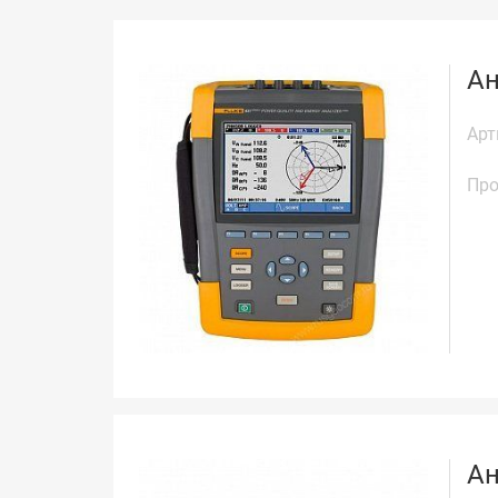
Ан
Арт
Про
Ан