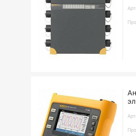
Арт
Про
Ан
эл
Арт
Про