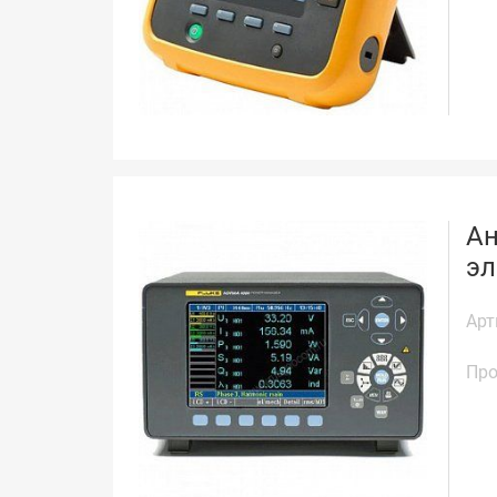
Ан
эл
Арт
Про