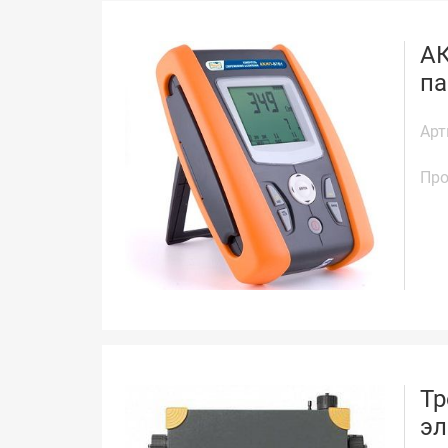
АК
па
Арт
Про
Тр
эл