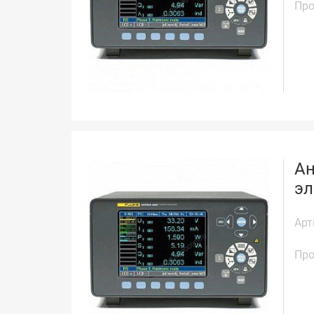
Про
Ан
эл
Арт
Про