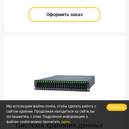
Оформить заказ
Мы используем файлы cookie, чтобы сделать работу с
Принять
сайтом удобнее. Продолжая находиться на сайте, вы
соглашаетесь с этим. Подробную информацию о
файлах cookie можно прочитать
здесь
.
Система хранения данных