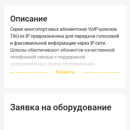
Описание
Серия многопортовых абонентских VoIP-шлюзов
TAU-xx.IP предназначена для передачи голосовой
и факсимильной информации через IP-сети.
Шлюзы обеспечивают абонентов качественной
телефонной связью с поддержкой
дополнительных видов обслуживания:
переадресация, ожидание вызова, трехсторонняя
Показать
конференция, перехват вызова, групповой вызов,
определитель номера и т.д.
Высокое качество звука
Заявка на оборудование
Высокопроизводительная аппаратная
платформа на базе современного чипа
Mindspeed, поддержка всех основных
аудиокодеков, применяемых в VoIP-сетях (G.711,