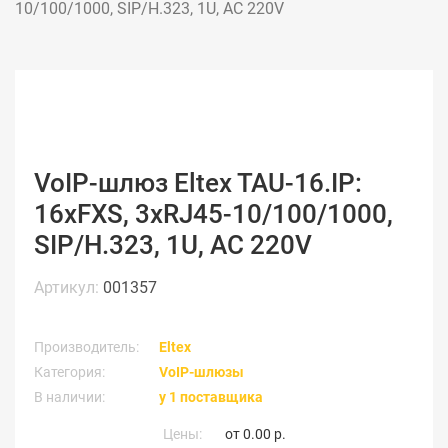
10/100/1000, SIP/H.323, 1U, AC 220V
VoIP-шлюз Eltex TAU-16.IP:
16xFXS, 3xRJ45-10/100/1000,
SIP/H.323, 1U, AC 220V
Артикул:
001357
Производитель:
Eltex
Категория:
VoIP-шлюзы
В наличии:
у 1 поставщика
Цены:
от
0.00 р.