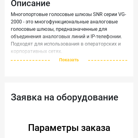
Описание
Многопортовые голосовые шлюзы SNR серии VG-
2000 - это многофункциональные аналоговые
голосовые шлюзы, предназначенные для
объединения аналоговых линий и IP-телефонии.
Подходят для использования в операторских и
корпоративных сетях.
Показать
Область применения:
Средний или большой офис
Большая домашняя VoIP-сеть
Заявка на оборудование
Основные особенности:
32 FXS-порта (RJ-11 либо RJ-21 Telco 50)
4 10/100Mbit-порта
Поддержка IPv4 и IPv6
Параметры заказа
Поддержка TR069 и SNMP