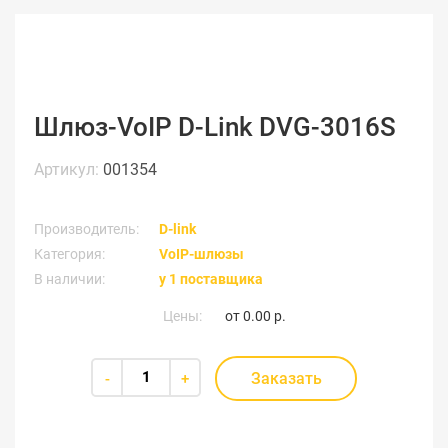
Шлюз-VoIP D-Link DVG-3016S
Артикул:
001354
Производитель:
D-link
Категория:
VoIP-шлюзы
В наличии:
у 1 поставщика
Цены:
от
0.00 р.
Заказать
-
+