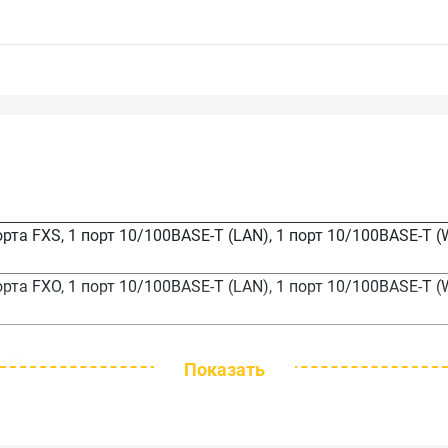
рта FXS, 1 порт 10/100BASE-T (LAN), 1 порт 10/100BASE-T (
рта FXO, 1 порт 10/100BASE-T (LAN), 1 порт 10/100BASE-T (
104 предназначен для передачи речи и факсимильных сооб
Показать
ство может использоваться с большинством распространен