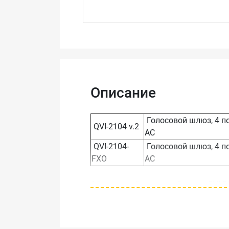
Описание
Голосовой шлюз, 4 по
QVI-2104 v.2
AC
QVI-2104-
Голосовой шлюз, 4 по
FXO
AC
Абонентский голосовой шлюз QVI-2
управляющий SIP-протокол. Устрой
SoftSwitches, SIPproxyservers.