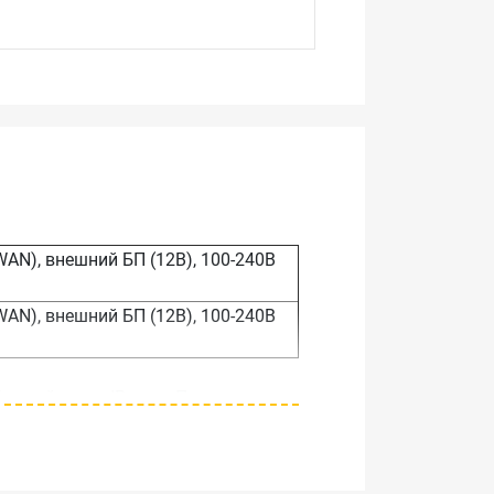
WAN), внешний БП (12В), 100-240В
WAN), внешний БП (12В), 100-240В
щений через IP-сети. Поддерживает
ных устройств, таких как