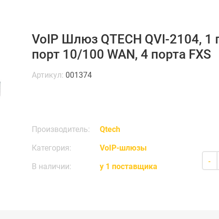
VoIP Шлюз QTECH QVI-2104, 1 п
порт 10/100 WAN, 4 порта FXS
Артикул:
001374
Производитель:
Qtech
Категория:
VoIP-шлюзы
-
В наличии:
у 1 поставщика