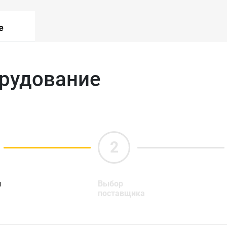
е
орудование
ы
Выбор
поставщика