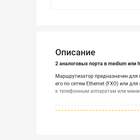
Описание
2 аналоговых порта в medium или hi
Маршрутизатор предназначен для п
его по сетям Ethernet (FXO) или д
к телефонным аппаратам или мини-
При установке модуля Cisco VIC-F
При установке модуля Cisco VIC-F
Комплектация: