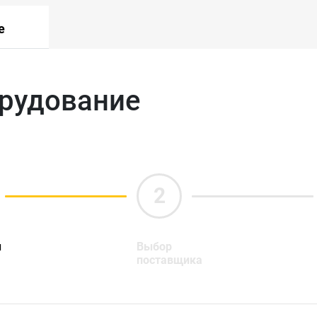
е
орудование
ы
Выбор
поставщика