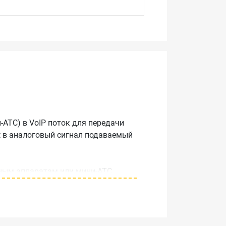
АТС) в VoIP поток для передачи
et в аналоговый сигнал подаваемый
нным аппаратам или мини-АТС.
и мини-АТС.