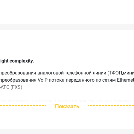
ght complexity.
реобразования аналоговой телефонной линии (ТФОП,мини-
ля преобразования VoIP потока переданного по сетям Ethern
АТС (FXS).
XS появляется аналоговый порт для подключения к телефо
Показать
XO появляется аналоговый порт для подключения к ТФОП ил