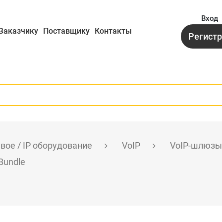
Вход
Заказчику
Поставщику
Контакты
Регист
вое / IP оборудование
VoIP
VoIP-шлюзы
Bundle