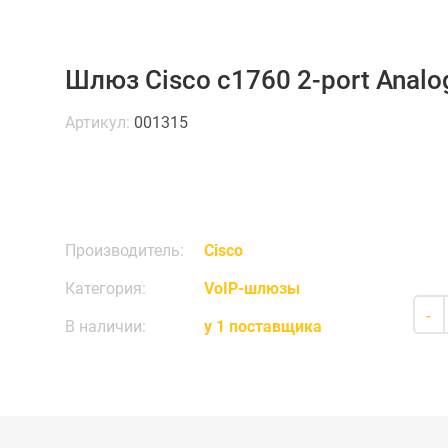
Шлюз Cisco c1760 2-port Analo
Артикул:
001315
Производитель:
Cisco
Категория:
VoIP-шлюзы
-
В наличии:
у 1 поставщика