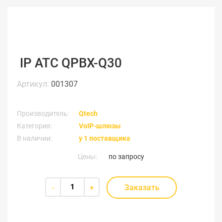
IP АТС QPBX-Q30
Артикул:
001307
Производитель:
Qtech
Категория:
VoIP-шлюзы
В наличии:
у 1 поставщика
Цены:
по запросу
Заказать
-
+