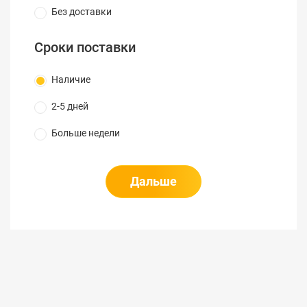
Аудиовходы
вместо
Без доставки
Аудио
первого
аудиовхода)
Сроки поставки
Аудиовыходы
1х RCA
Наличие
H.265+,
Тип компрессии
2-5 дней
H.265,
видео
H.264+, H.264
Больше недели
Тип компрессии
G.711u
аудио
Дальше
3 Мп
(только
канал 1 и 2),
Разрешение
1080p, 1080p
записи
lite, 720p,
720p lite,
VGA, WD1,