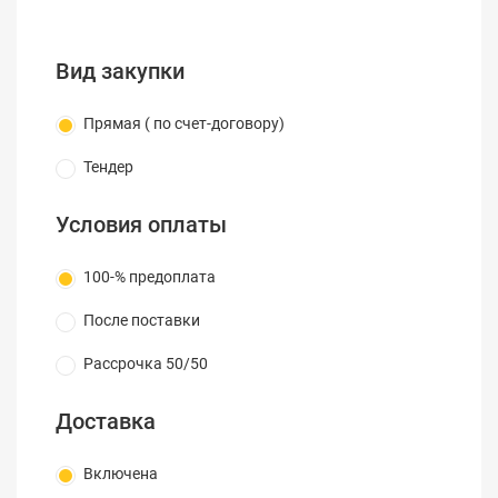
LTV RTM-082
Модель
00
Вид закупки
8х BNC (TVI 3
Мп / AHD 3
Прямая ( по счет-договору)
Мп / CVI 3
Тендер
Видеовходы
Мп / PAL)
12x IP (до 6
Условия оплаты
Мп, вместо
Видео
аналоговых)
100-% предоплата
1х HDMI
После поставки
(3840x2160),
Видеовыходы
1х VGA
Рассрочка 50/50
(1920x1080),
1x BNC
Доставка
8х RCA
1x RCA
Включена
(голосовой,