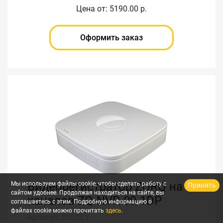
Цена от: 5190.00 р.
Оформить заказ
Видеорегистратор ZORQ на 9
Мы используем файлы cookie, чтобы сделать работу с
Принять
сайтом удобнее. Продолжая находиться на сайте, вы
каналов ZQ-NVR-09-1DP
соглашаетесь с этим. Подробную информацию о
файлах cookie можно прочитать
здесь
.
Артикул: 008213