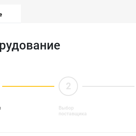
е
орудование
ы
Выбор
поставщика