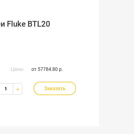
и Fluke BTL20
Цены:
от
57784.80 р.
Заказать
+