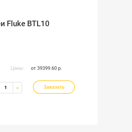
и Fluke BTL10
Цены:
от
39399.60 р.
Заказать
+