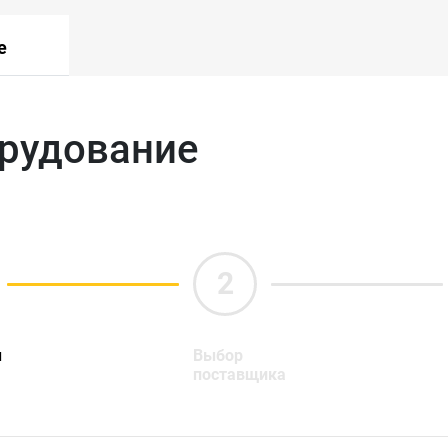
е
орудование
ы
Выбор
поставщика