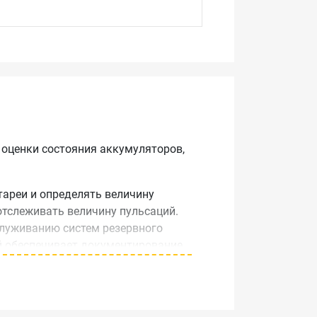
 оценки состояния аккумуляторов,
тареи и определять величину
 отслеживать величину пульсаций.
служиванию систем резервного
й обеспечивает документирование
вательным режимом, особенно
ежима для каждой батареи,