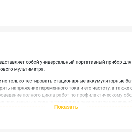
редставляет собой универсальный портативный прибор для
ового мультиметра.
 не только тестировать стационарные аккумуляторные ба
рять напряжение переменного тока и его частоту, а также
роведение полного цикла работ по профилактическому об
ие получаемых в ходе тестирования результатов измерени
Показать
ерений анализатор батарей Fluke BT510 оснащён последо
нения работ на нескольких объектах. С помощью этого р