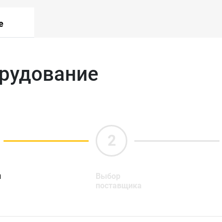
е
орудование
ы
Выбор
поставщика