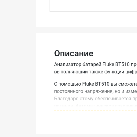
Описание
Анализатор батарей Fluke BT510 п
выполняющий также функции цифр
С помощью Fluke BT510 вы сможете
постоянного напряжения, но и изме
Благодаря этому обеспечивается п
питания. Автоматическое сохранен
процесса выполняемых работ.
Помимо функции производства изм
полезным при необходимости выпол