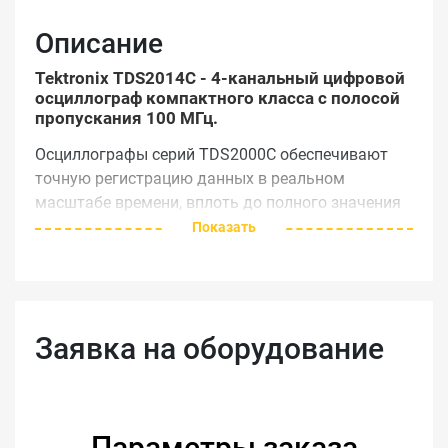
Описание
Tektronix TDS2014C - 4-канальный цифровой
осциллограф компактного класса с полосой
пропускания 100 МГц.
Осциллографы серий TDS2000С обеспечивают
точную регистрацию данных в реальном
масштабе времени, вплоть до полного значения
полосы пропускания, одинаковую длину памяти
Показать
при всех значениях временной развертки,
сложные режимы синхронизации, позволяющие
выделить необходимые сигналы и 16 видов
стандартных автоматических измерений во всех
Заявка на оборудование
моделях. Возможности выполнения быстрого
преобразования Фурье (БПФ), а также
математические функции сложения, вычитания и
перемножения осциллограмм позволяют
Параметры заказа
анализировать работу схем, определять их