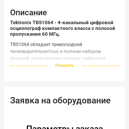
Описание
Tektronix TBS1064 - 4-канальный цифровой
осциллограф компактного класса с полосой
пропускания 60 МГц.
TBS1064 обладает превосходной
производительностью и полным набором
функций: качественная система оцифровки,
автоматические измерения, тестирование "годен-
Показать
негоден" и экономящие время возможности.
Порты USB, программное обеспечение и
поддержка технологии PictBridge® обеспечивают
цифровому осциллографу Tektronix TBS1064
Заявка на оборудование
лёгкое и быстрое сохранение, передачу на ПК и
печать сохранённой осциллограммы для
последующего анализа и документирования
вашей работы.
Параметры заказа