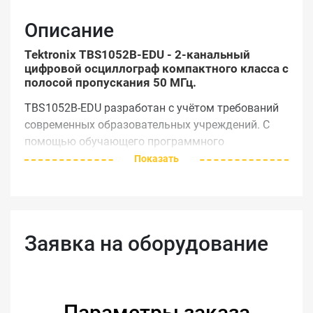
Описание
Tektronix TBS1052B-EDU - 2-канальный
цифровой осциллограф компактного класса с
полосой пропускания 50 МГц.
TBS1052B-EDU разработан с учётом требований
современных образовательных учреждений. С
помощью обучающего программного
обеспечения преподаватели могут составлять
Показать
описания лабораторных работ и загружать
материал в цифровой осциллограф Tektronix
TBS1052B-EDU. Информация обучающего ПО
выводится непосредственно на экран
Заявка на оборудование
осциллографа и представляет собой пошаговые
инструкции, описание концепций, полезные
советы или эффективные способы
документирования результатов выполненной
Параметры заказа
лабораторной работы.