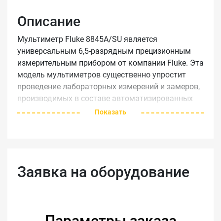
Описание
Мультиметр Fluke 8845A/SU является
универсальным 6,5-разрядным прецизионным
измерительным прибором от компании Fluke. Эта
модель мультиметров существенно упростит
проведение лабораторных измерений и замеров,
производимых в составе автоматизированных
измерительных систем. Прибор максимально
Показать
прост в использовании, но при этом очень
функционален и обеспечивает высокую
производительность.
Точность измерений при постоянном токе в 10 А
Заявка на оборудование
составляет более 0,0024%.
Ключевые параметры
Расширенный функционал.
Параметры заказа
Широкие графические возможности.