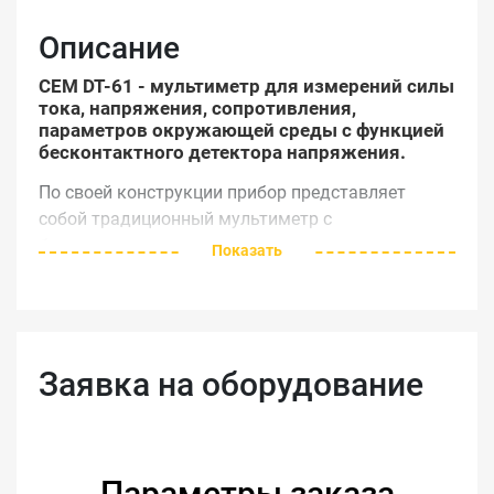
Описание
CEM DT-61 - мультиметр для измерений силы
тока, напряжения, сопротивления,
параметров окружающей среды с функцией
бесконтактного детектора напряжения.
По своей конструкции прибор представляет
собой традиционный мультиметр с
бесконтактным детектором напряжения и
Показать
функцией температурных измерений,
выполняемых при подключении
соответствующего зонда.
Дополнительно прибор оснащен следующими
Заявка на оборудование
встроенными датчиками: интегрированный
микрофон, световой сенсор и датчик влажности.
Благодаря широкому функционалу для
выполнения всех измерений не нужно носить с
Параметры заказа