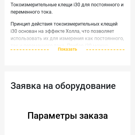
Токоизмерительные клещи i30 для постоянного и
переменного тока.
Принцип действия токоизмерительных клещей
i30 основан на эффекте Холла, что позволяет
использовать их для измерения как постоянного,
так и переменного тока. Прибор i30 можно
Показать
использовать в сочетании с осциллографами и
другой регистрирующей аппаратурой для
выполнения точных измерений тока без разрыва
цепи.
Заявка на оборудование
Характеристики
Fluke I30
20 А, среднеквадратичное
Диапазон тока
значение переменного тока
Параметры заказа
или постоянный ток
Диапазон
± 30 A
измерения