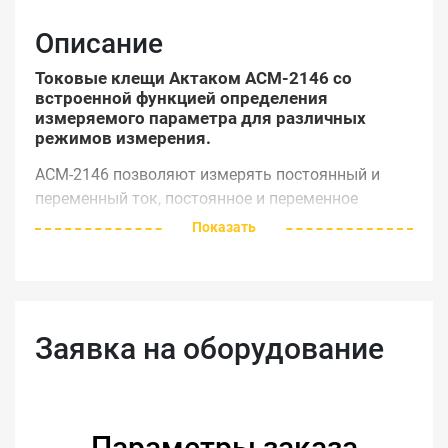
Описание
Токовые клещи Актаком АСМ-2146 со
встроенной функцией определения
измеряемого параметра для различных
режимов измерения.
АСМ-2146 позволяют измерять постоянный и
переменный ток, постоянное и переменное
напряжение, сопротивление, емкость, частоту,
Показать
выполнять тестирование p-n переходов и
прозвонку цепи, а также имеют защиту на всех
диапазонах.
Заявка на оборудование
Особенности
Максимальный обхват 32 мм
ЖК дисплей (6000 отсчетов) 39,5 мм х 29,8
мм с подсветкой
Параметры заказа