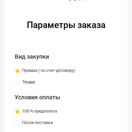
Характеристики
Fluke I17XX-FLEX6KIP
Размер щупов
36 дюймов
Параметры заказа
Диапазон
переменный ток до 6000 А
измерений
Шнур
1,8 м (6 футов)
Вид закупки
Прямая ( по счет-договору)
Тендер
Условия оплаты
100-% предоплата
После поставки