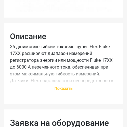
Описание
36-дюймовые гибкие токовые щупы iFlex Fluke
17XX расширяют диапазон измерений
регистратора энергии или мощности Fluke 17XX
до 6000 А переменного тока, обеспечивая при
этом максимальную гибкость измерений.
Датчики iFlex подключаются непосредственно к
регистратору энергии, отображая измерения
Показать
тока без подверженных ошибкам масштабных
коэффициентов. Шнур 1,8 м (6 футов) позволяет
разделить место измерения и регистратор
энергии, что облегчает просмотр дисплея. Кабели
Заявка на оборудование
Fluke 17XX iFlex доступны в 12, 24 и 36 дюймов.