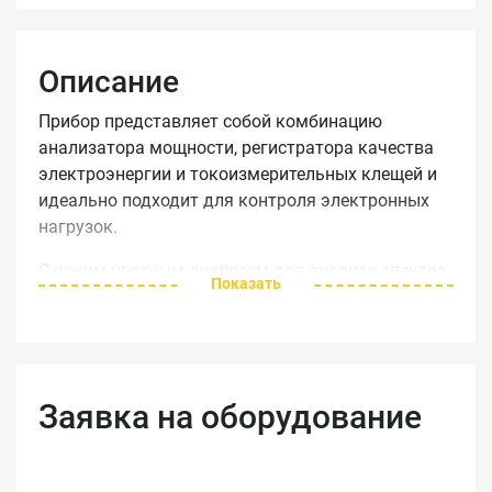
Описание
Прибор представляет собой комбинацию
анализатора мощности, регистратора качества
электроэнергии и токоизмерительных клещей и
идеально подходит для контроля электронных
нагрузок.
С ярким цветным дисплеем для анализа спектра
Показать
гармоник, фильтром низких частот для
подавления высокочастотных шумов и
конструкцией, обеспечивающей высокую
помехоустойчивость, анализатор электроэнергии
Fluke 345 идеально подходит для устранения
Заявка на оборудование
неисправностей в цепях питания коммутируемых
нагрузок. Кроме того, наличие
токоизмерительных клещей, работающих на