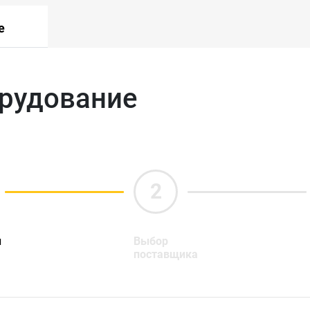
е
орудование
ы
Выбор
поставщика