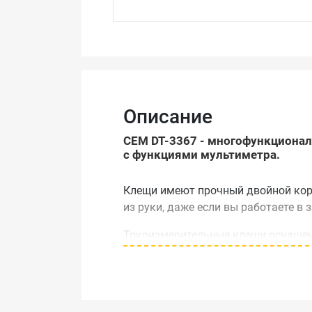
Описание
CEM DT-3367 - многофункционал
с функциями мультиметра.
Клещи имеют прочный двойной корп
из руки, даже если вы работаете в
Токоизмерительные клещи оснащен
Прибор имеет функции удержания п
измерения истинного среднеквадра
Прибор дополнительно оснащен фун