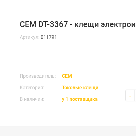
CEM DT-3367 - клещи электро
Артикул:
011791
Производитель:
CEM
Категория:
Токовые клещи
-
В наличии:
у 1 поставщика