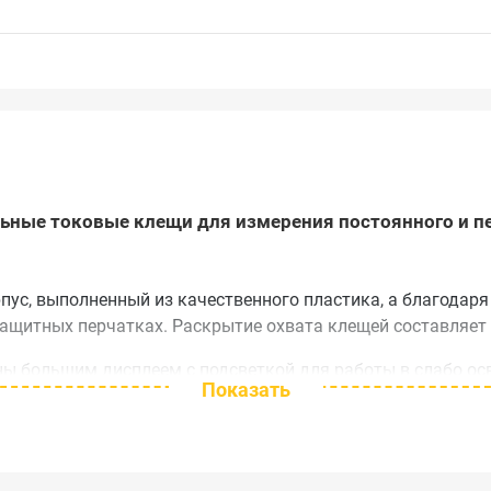
ьные токовые клещи для измерения постоянного и пе
ус, выполненный из качественного пластика, а благодаря
 защитных перчатках. Раскрытие охвата клещей составляет
ы большим дисплеем с подсветкой для работы в слабо ос
Показать
оказаний на экране, и определения минимальных и макси
тического значения (True RMS) переменного тока и напряж
кцией прозвонки цепей со звуковым сигналом, диодного т