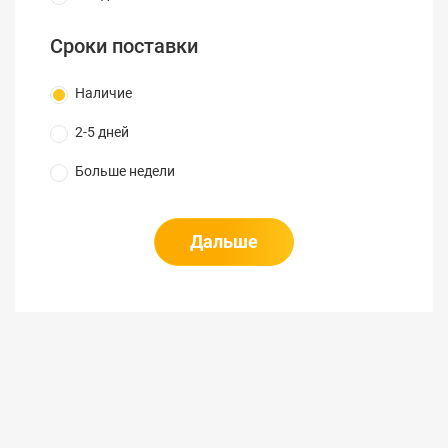
размеры
Полезные
Сроки поставки
105х100х260 мм
внутренние
размеры
Наличие
Размеры
82х71 мм
смотрового
2-5 дней
окна
IP66
Больше недели
Класс защиты
Рабочая
-25°С…+40°С
температура
Дальше