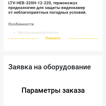
LTV-HEB-320H-12-220, термокожух
предназначен для защиты видеокамер
от неблагоприятных погодных условий.
Особенности
Металлический корпус
Показать
Питание 220 В
Температурный режим работы -25°С…+40°С
Кронштейн поставляется отдельно
Технические характеристики
Заявка на оборудование
Модель
LTV-HEB-320H-12-220
220 В (AC)
Питание кожуха
Питание
220 В (AC)
Параметры заказа
нагревателей
Количество
1
нагревателей