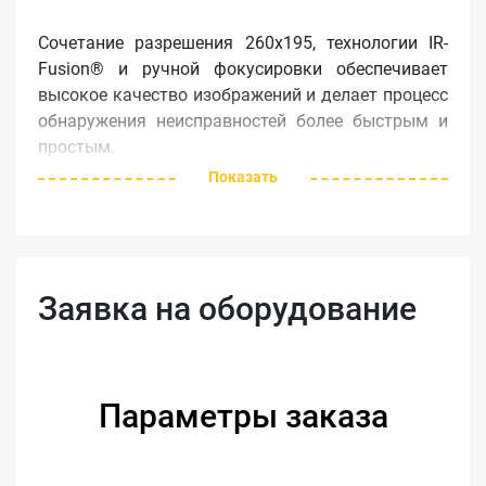
Сочетание разрешения 260x195, технологии IR-
Fusion® и ручной фокусировки обеспечивает
высокое качество изображений и делает процесс
обнаружения неисправностей более быстрым и
простым.
Показать
Сфокусированные качественные
изображения с простой в использовании
ручной фокусировкой
Качественные изображения — разрешение
260x195 (50 700 пикселей)
Заявка на оборудование
D:S 417:1
Диапазон измерения температуры: от -20 °C
до +550 °C (от -4 °F до 1022 °F )
Быстрое обнаружение неисправностей с
Параметры заказа
помощью эксклюзивной технологии
смешивания IR-Fusion® и режима PIP —
снимайте подробности, необходимые для