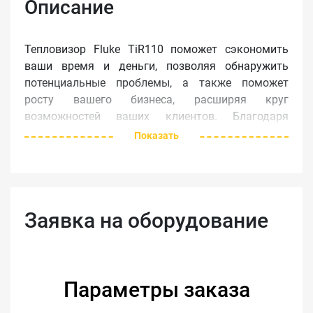
Описание
Тепловизор Fluke TiR110 поможет сэкономить
ваши время и деньги, позволяя обнаружить
потенциальные проблемы, а также поможет
росту вашего бизнеса, расширяя круг
возможностей ваших клиентов. Благодаря
инновационным функциям и функциональным
Показать
возможностям тепловизора Fluke TiR110 Thermal
Imager, а также его разрешению 160 x 120, можно
быстрее и эффективнее осуществлять инспекции
в ИК спектре, при этом тщательно документируя
Заявка на оборудование
проблемные области для проведения в
дальнейшем дополнительных мероприятий.
Проводите меньше времени на объекте, уделяйте
больше времени росту вашего бизнеса.
Параметры заказа
Наконец-то появился самый легкий, самый