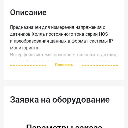
Описание
Предназначен для измерения напряжения с
датчиков Холла постоянного тока серии HOS
и преобразования данных в формат системы IP
мониторинга.
Интерфейс системы позволяет назначить датчик,
ввести функцию пересчета данных и изменить
Показать
диапазон измеряемого тока.
Технические характеристики:
Входы: RJ-12
Заявка на оборудование
Питание: 12V DC, 1A
Потребляемая мощность: 100 мВт
Частота: 50(400) Гц
Изоляция: 2,5 кВ
Параметры заказа