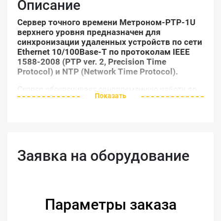
Описание
Сервер точного времени Метроном-PTP-1U
верхнего уровня предназначен для
синхронизации удаленных устройств по сети
Ethernet 10/100Base-T по протоколам IEEE
1588-2008 (PTP ver. 2, Precision Time
Protocol) и NTP (Network Time Protocol).
Сервер обеспечивает одновременную работу до
Показать
128 клиентов PTP и до 1 миллиона клиентов NTP
в установившемся режиме.
Встроенный управляемый коммутатор
промышленного стандарта позволяет
Заявка на оборудование
использовать данное устройство как NTP-сервер
с 2-мя или 3-мя портами Ethernet с независимыми
IP-адресами или осуществлять аппаратное
резервирование портов (bonding). Коммутатор
Параметры заказа
может быть применен и как отдельное
независимое устройство.