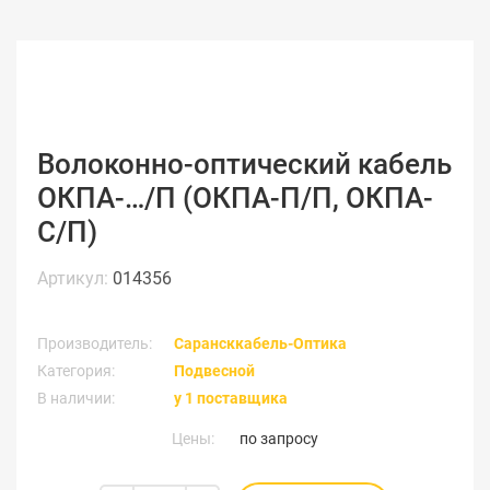
Волоконно-оптический кабель
ОКПА-…/П (ОКПА-П/П, ОКПА-
С/П)
Артикул:
014356
Производитель:
Сарансккабель-Оптика
Категория:
Подвесной
В наличии:
у 1 поставщика
Цены:
по запросу