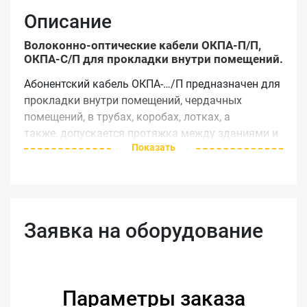
Описание
Волоконно-оптические кабели ОКПА-П/П,
ОКПА-С/П для прокладки внутри помещений.
Абонентский кабель ОКПА-…/П предназначен для
прокладки внутри помещений, чердачных
помещений, в трубах, коробах, лотках, а
также, допускается протяжка между зданиями и
Показать
опорами (до 50м для второй климатической
зоны).
Применяется в FTTx сетях, где требуется
минимальные геометрические размеры
Заявка на оборудование
оболочки, вместе с тем должна обеспечиваться
надежная защита волокна от климатических и
механических воздействий.
Параметры заказа
Технические характеристики