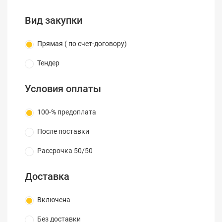
для любой климатической зоны.
Вид закупки
Применение:
Для подвеса и эксплуатации на
опорах воздушных линий связи, столбах
Прямая ( по счет-договору)
городского освещения, контактной сети
городского транспорта, опорах
Тендер
радиотрансляционной сети, между зданиями и
сооружениями.
Условия оплаты
100-% предоплата
Конструкция
После поставки
Выносной
силовой
Рассрочка 50/50
элемент -
Доставка
Включена
Без доставки