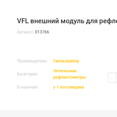
VFL внешний модуль для реф
Артикул:
013766
Производитель:
Связьприбор
Оптические
Категория:
рефлектометры
-
В наличии:
у 1 поставщика