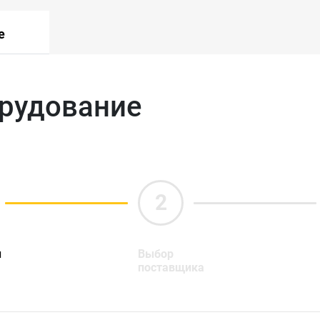
е
орудование
ы
Выбор
поставщика