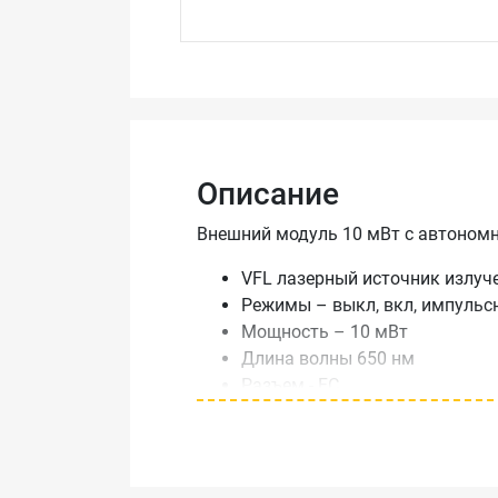
Описание
Внешний модуль 10 мВт с автоном
VFL лазерный источник излуч
Режимы – выкл, вкл, импульс
Мощность – 10 мВт
Длина волны 650 нм
Разъем - FC