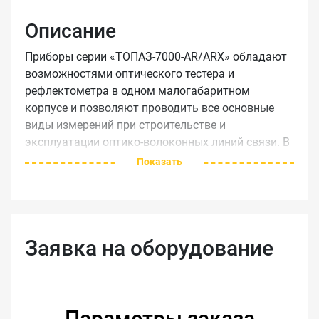
Описание
Приборы серии «ТОПАЗ-7000-AR/ARX» обладают
возможностями оптического тестера и
рефлектометра в одном малогабаритном
корпусе и позволяют проводить все основные
виды измерений при строительстве и
эксплуатации оптико-волоконных линий связи. В
серии «ТОПАЗ-7000-AR/ARX» имеется две
Показать
модификации: «ТОПАЗ-7000-AR» - рефлектометр
для сетей доступа и локальных сетей и
«ТОПАЗ-7000-ARX» - рефлектометр с
расширенным динамическим диапазоном для
Заявка на оборудование
магистральных сетей и сетей доступа.
Компактный прочный металлический корпус,
небольшой вес и габариты, продолжительное
время работы от встроенной аккумуляторной
батареи, память на 200 рефлектограмм,
Параметры заказа