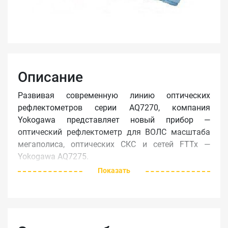
Описание
Развивая современную линию оптических
рефлектометров серии AQ7270, компания
Yokogawa представляет новый прибор —
оптический рефлектометр для ВОЛС масштаба
мегаполиса, оптических СКС и сетей FTTx —
Yokogawa AQ7275.
Новый рефлектометр вобрал в себя все лучшие
Показать
характеристики предыдущих моделей:
готовность к работе в полевых условиях,
скорость и точность проведения измерений,
удобное управление и высокий комфорт для