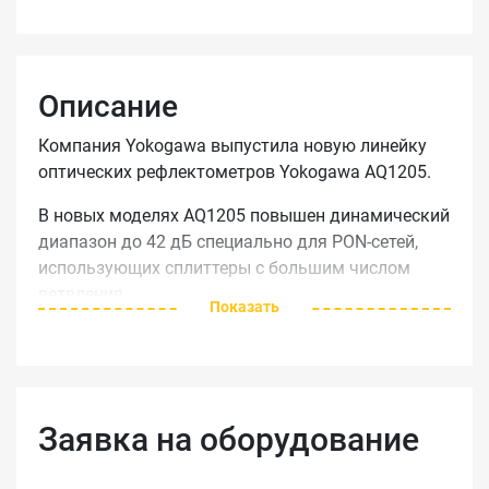
Описание
Компания Yokogawa выпустила новую линейку
оптических рефлектометров Yokogawa AQ1205.
В новых моделях AQ1205 повышен динамический
диапазон до 42 дБ специально для PON-сетей,
использующих сплиттеры с большим числом
ветвления.
Показать
У рефлектометров Yokogawa AQ1205, как и у
линейки AQ1200, есть все необходимое для
легкой и комфортной работы в полевых условиях
– пылевлаго-защищенный корпус с обрезиненной
Заявка на оборудование
защитой от ударов, большой экран 5,7” при
размере A5 и весе 1 кг. Высокое качество сборки