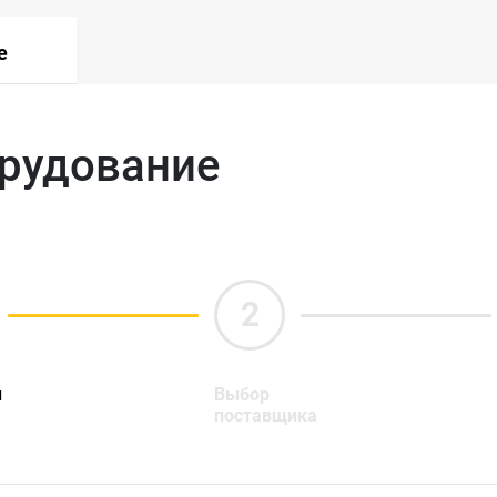
е
орудование
ы
Выбор
поставщика