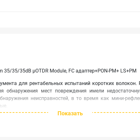
nm 35/35/35dB µOTDR Module, FC адаптер+PON-PM+ LS+PM
румента для рентабельных испытаний коротких волокон.
ля обнаружения мест повреждения имели недостаточну
обнаружения неисправностей, в то время как мини-реф
ые.
Показать
ritsu окончательно решает эту проблему, имея все нео
характеристики в компактной модульной испытател
и и легкого использования, бескомпромиссное решение. 