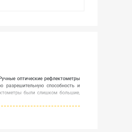
 Ручные оптические рефлектометры
ю разрешительную способность и
лектометры были слишком большие,
бходимые для монтажа и содержания
ьной установке. MT9090A – это
Выборка данных в 5 сантиметров и