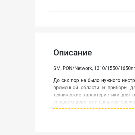
Описание
SM, PON/Network, 1310/1550/1650
До сих пор не было нужного инст
временной области и приборы д
технические характеристики для 
слишком дорогие и слишком сложн
Новый прибор MT9090A от фирмы An
коротких волокон свойства и 
непревзойденный уровень ценност