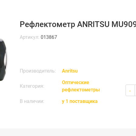
Рефлектометр ANRITSU MU90
Артикул:
013867
Производитель:
Anritsu
Оптические
Категория:
рефлектометры
-
В наличии:
у 1 поставщика