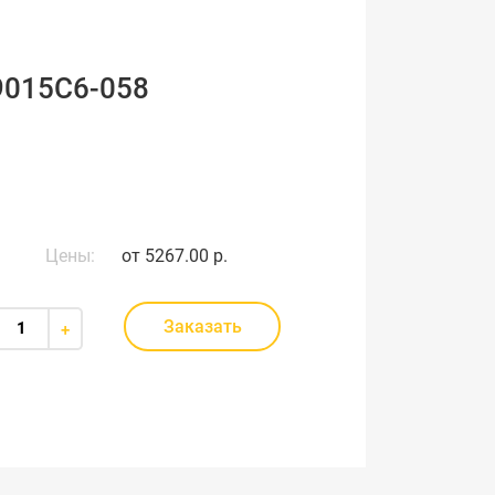
9015C6-058
Цены:
от
5267.00 р.
Заказать
+