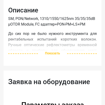
Описание
SM, PON/Network, 1310/1550/1625nm 35/35/35dB
µOTDR Module, FC адаптер+PON-PM+LS+PM
До сих пор не было нужного инструмента для
рентабельных испытаний коротких волокон.
Ручные оптические рефлектометры временной
области и приборы для обнаружения мест
Показать
повреждения имели недостаточную
разрешительную способность и технические
характеристики для обнаружения
неисправностей, в то время как мини-
рефлектометры были слишком большие,
Заявка на оборудование
слишком дорогие и слишком сложные.
Новый прибор MT9090A от фирмы Anritsu
окончательно решает эту проблему, имея все
Параметры заказа
необходимые для монтажа и содержания