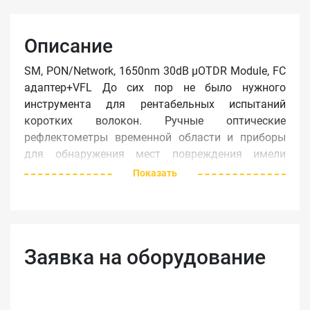
Описание
SM, PON/Network, 1650nm 30dB µOTDR Module, FC
адаптер+VFL До сих пор не было нужного
инструмента для рентабельных испытаний
коротких волокон. Ручные оптические
рефлектометры временной области и приборы
для обнаружения мест повреждения имели
недостаточную разрешительную способность и
Показать
технические характеристики для обнаружения
неисправностей, в то время как мини-
рефлектометры были слишком большие,
слишком дорогие и слишком сложные.
Заявка на оборудование
Новый прибор MT9090A от фирмы Anritsu
окончательно решает эту проблему, имея все
необходимые для монтажа и содержания