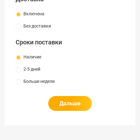
является идеальным для оценки центральной
Включена
АТС, FTTX и кабелей внутри зданий.
Встроенное возбуждающее оптоволокно
Без доставки
Для дальнейшего упрощения диагностики в
Сроки поставки
MU909011A имеется 10 метров (30 футов)
встроенного волокна, поэтому начальные
Наличие
соединения волокна могут быть проверены без
необходимости в дополнительных
2-5 дней
соединительных шнурах или возбуждающих
Больше недели
волокнах.
Отображение полного трэка
Дальше
Пользователь может также выбрать просмотр
полного трэка для дополнительной информации
или начать оперативное испытание.