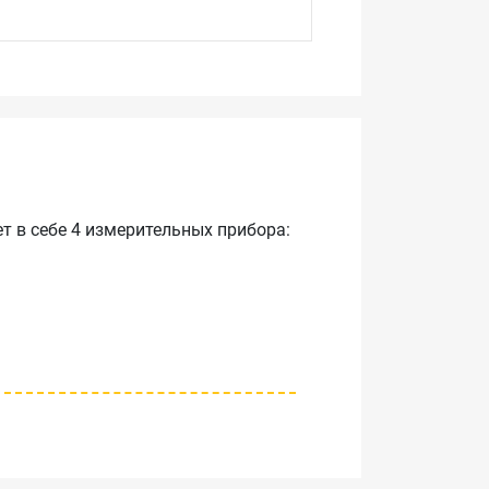
т в себе 4 измерительных прибора:
ометр РЕЙС-305», который получил
 повреждений в силовых кабельных