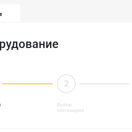
е
орудование
ы
Выбор
поставщика