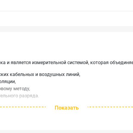
а и является измерительной системой, которая объединяе
ких кабельных и воздушных линий,
оляции,
овому методу,
ельного разряда.
Показать
н на основе пожеланий пользователей прибора «Рефлект
о зарекомендовал себя в практике поиска и обнаружения