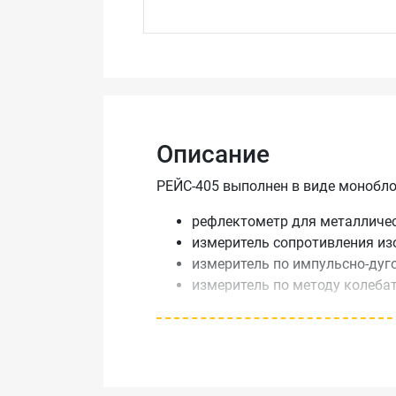
Описание
РЕЙС-405 выполнен в виде моноблок
рефлектометр для металличес
измеритель сопротивления из
измеритель по импульсно-дуг
измеритель по методу колебат
Рефлектометр РЕЙС-405 разработа
широкое распространение и хорош
линиях.