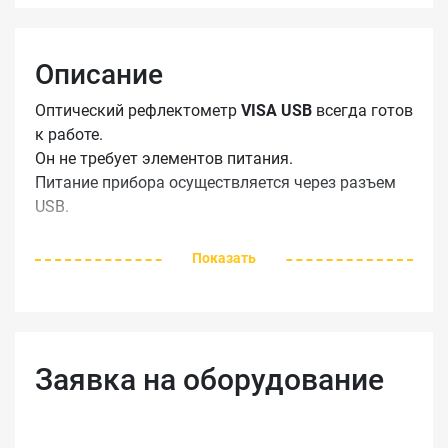
Описание
Оптический рефлектометр
VISA USB
всегда готов
к работе.
Он не требует элементов питания.
Питание прибора осуществляется через разъем
USB.
Новое:
Показать
- максимальное количество точек - до 98 000
- выбор разрешения при измерениях
- ускорение работы на коротких диапазонах
Автоматическая настройка рефлектометра на
Заявка на оборудование
линию одним нажатием кнопки. Анализ,
генерация отчетов.
VISA 1310 USB, VISA 1550 USB - на одну длину