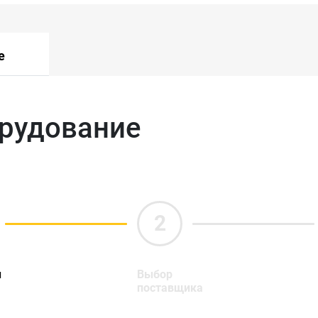
е
орудование
ы
Выбор
поставщика