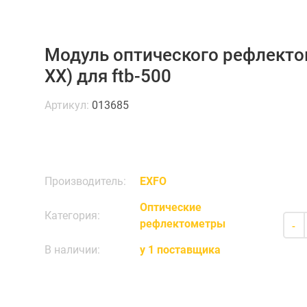
Модуль оптического рефлектом
XX) для ftb-500
Артикул:
013685
Производитель:
EXFO
Оптические
Категория:
рефлектометры
-
В наличии:
у 1 поставщика