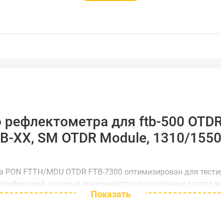
 рефлектометра для ftb-500 OTDR
B-XX, SM OTDR Module, 1310/1550 
а PON FTTH/MDU OTDR FTB-7300 оптимизирован для тестир
одификаций, которые применяются на различных этапах жи
Показать
етственным за этапы строительства и сдачи-приемки сети
волн: 1310/1490/1550нм (основные длины волн, применяе