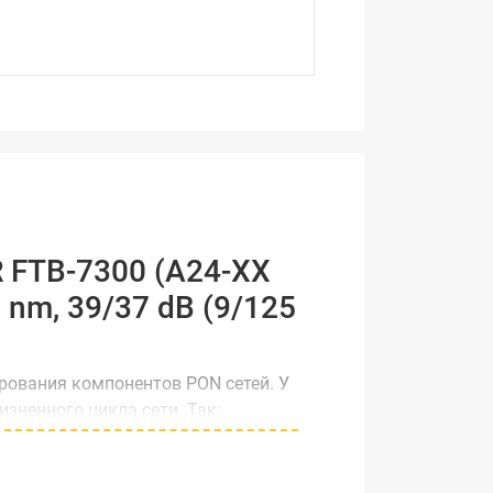
 FTB-7300 (A24-XX
nm, 39/37 dB (9/125
ования компонентов PON сетей. У
зненного цикла сети. Так:
 наиболее всего подойдет
мые в PON сетях)