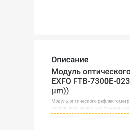
Описание
Модуль оптического
EXFO FTB-7300E-023
µm))
Модуль оптического рефлектометр
модуля есть несколько основных м
Подрядным организациям, отв
модификация с набором длин 