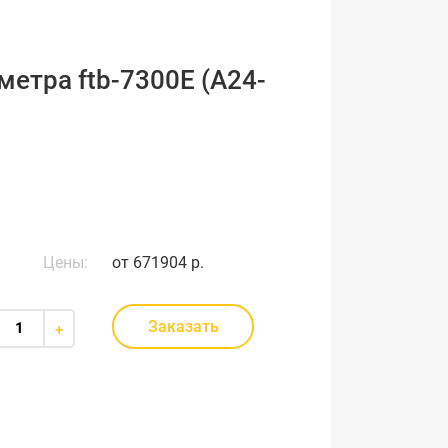
етра ftb-7300E (A24-
Цены:
от
671904 р.
Заказать
+