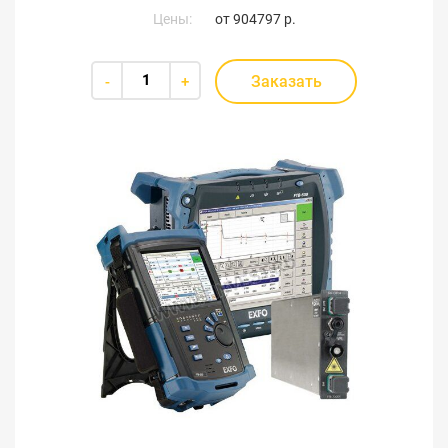
Цены:
от
904797 р.
Заказать
-
+