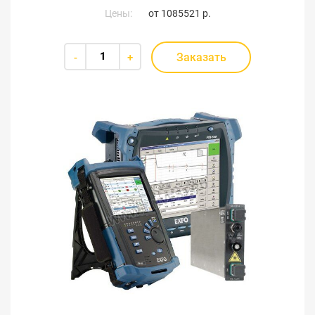
Цены:
от
1085521 р.
Заказать
-
+