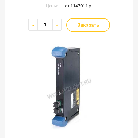
Цены:
от
1147011 р.
Заказать
-
+