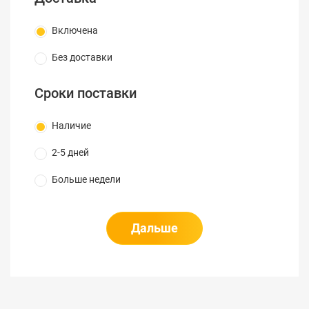
расстояний
20, 40, 80, 160,
20, 40, 80, 160,
(км)
260, 400
260, 400
Включена
5, 10, 30, 50, 100,
5, 10, 30, 50, 100,
Ширина
275, 500, 1000,
275, 500, 1000,
Без доставки
импульса (нс)
2500, 10 000, 20
2500, 10 000, 20
000
000
Сроки поставки
Линейность
± 0.03
± 0.03
(dB/dB)
Наличие
Мертвая зона
2-5 дней
35
35
PON (м)
Больше недели
Порог по
0.01
0.01
потерям (dB)
Разрешение
Дальше
по потерям
0.001
0.001
(dB)
Разрешение
от 0.04 до 5
от 0.04 до 5
(м)
Число точек
до 256 000
до 256 000