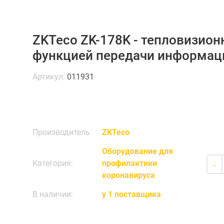
ZKTeco ZK-178K - тепловизион
функцией передачи информац
Артикул:
011931
Производитель:
ZKTeco
Оборудование для
Категория:
профилактики
-
коронавируса
В наличии:
у 1 поставщика