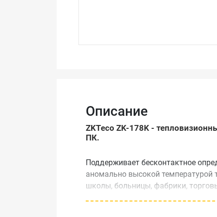
Описание
ZKTeco ZK-178K - тепловизионн
ПК.
Поддерживает бесконтактное опред
аномально высокой температурой т
школы, больницы, фабрики, торговы