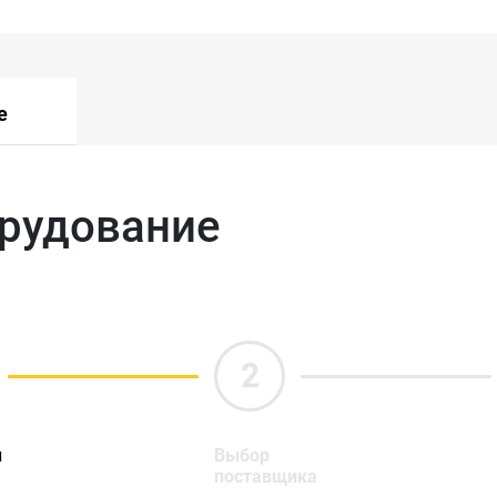
е
орудование
ы
Выбор
поставщика