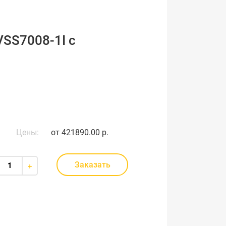
VSS7008-1I с
Цены:
от
421890.00 р.
Заказать
+