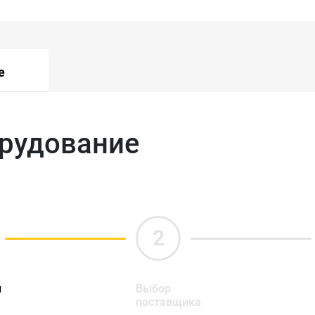
е
орудование
ы
Выбор
поставщика