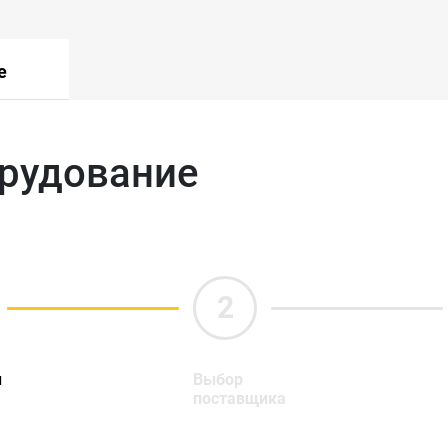
е
орудование
ы
Выбор
поставщика