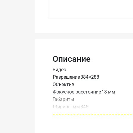
Описание
Видео
Разрешение
384×288
Объектив
Фокусное расстояние
18 мм
Габариты
Ширина, мм
345
Высота, мм
189
Глубина, мм
154
Вес, кг
5