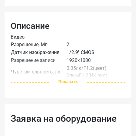
Описание
Видео
Разрешение, Мп
2
Датчик изображения
1/2.9'' CMOS
Разрешение записи
1920х1080
0.05лк/F1.2(цвет),
Чувствительность, лк
0лк@F1.2(ИК вкл)
Показать
Поддерживаемые
HDTVI, AHD, HDCVI, PAL
видео форматы
960H
Улучшение
DWDR, 3DNR
изображения
Ночной режим
Заявка на оборудование
механический ИК-
Режим день/ночь
фильтр