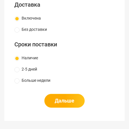
Эксплуатационные характеристики
Доставка
Рабочая температура
-40°C~+60°C
Габариты
Включена
Ширина, мм
65
Без доставки
Высота, мм
66
Глубина, мм
180
Сроки поставки
Вес, кг
0,5
Прочее
Наличие
Гарантия
3 года
2-5 дней
Больше недели
Дальше